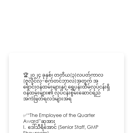
🏆၂၀၂၄ ခုနှစ်၊ တတိယ(၃)လပတ်ကာလ
(ဇူလိုင်လ~စက်တင်ဘာလ)အတွက် အ
ရောင်းဝန်ထမ်းများနှင့် ရွှေပန်းထိမ်လုပ်ငန်းရှိ
ဝန်ထမ်းများ၏ လုပ်ငန်းစွမ်းဆောင်ရည်
အကဲဖြတ်ရလဒ်များအရ
✅“The Employee of the Quarter
Award”ဆုအား
I. ဒေါ်သီရိအောင် (Senior Staff, GMP
Showroom)