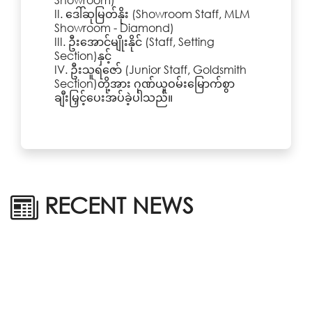
II. ဒေါ်ဆုမြတ်နိုး (Showroom Staff, MLM
Showroom - Diamond)
III. ဦးအောင်မျိုးနိုင် (Staff, Setting
Section)နှင့်
IV. ဦးသူရဇော် (Junior Staff, Goldsmith
Section)တို့အား ဂုဏ်ယူဝမ်းမြောက်စွာ
ချီးမြှင့်ပေးအပ်ခဲ့ပါသည်။
RECENT NEWS